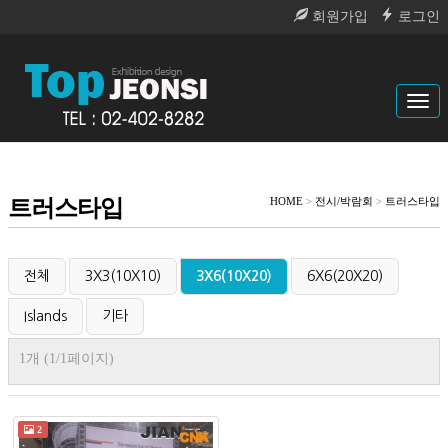
회원가입
로그인
Tog
navi
트러스타입
HOME
>
전시/박람회
>
트러스타입
전체
3X3(10X10)
3X6(10X20)
6X6(20X20)
Islands
기타
1개 (1/1페이지)
2