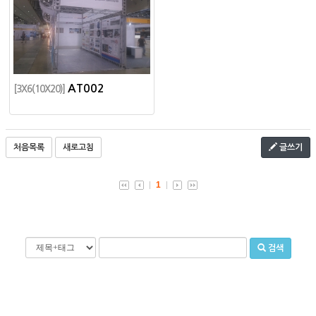
AT002
[3X6(10X20)]
처음목록
새로고침
글쓰기
1
검색