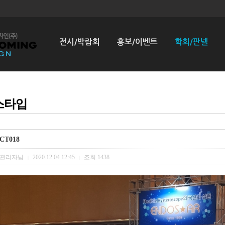
전시/박람회
홍보/이벤트
학회/판넬
스타입
CT018
관리자님
2020.12.04 12:45
조회
1438
|
|