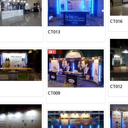
CT016
CT013
2
CT012
CT009