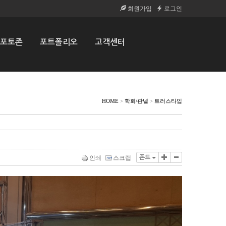
회원가입
로그인
포토존
포트폴리오
고객센터
HOME
>
학회/판넬
>
트러스타입
인쇄
스크랩
폰트