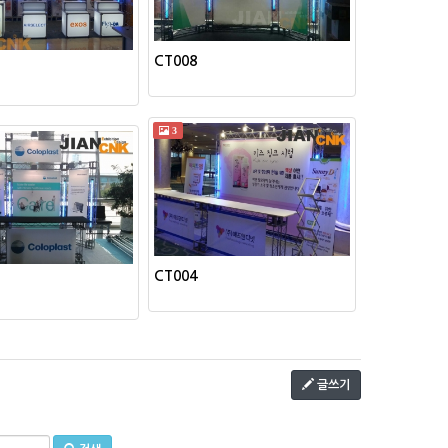
CT008
3
CT004
글쓰기