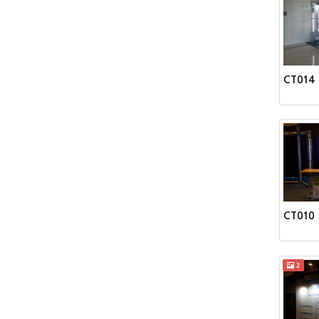
CT014
CT010
2