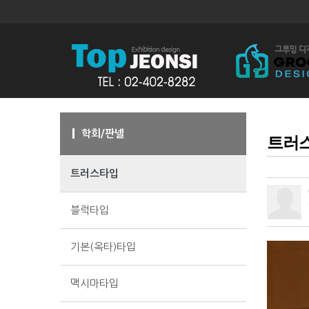
학회/판넬
트러
트러스타입
블럭타입
기본(옥타)타입
맥시마타입