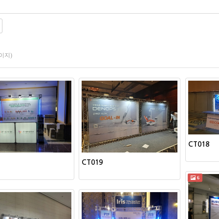
페이지)
CT018
CT019
6