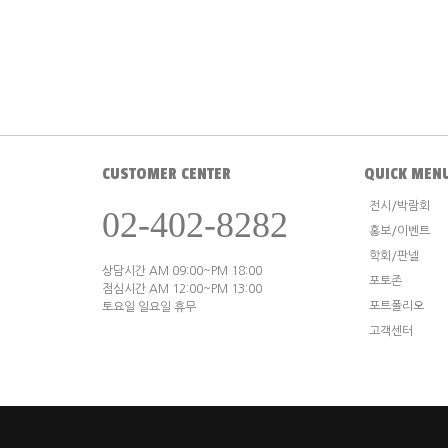
CUSTOMER CENTER
QUICK MEN
전시/박람회
02-402-8282
홍보/이벤트
학회/판넬
상담시간 AM 09:00~PM 18:00
포토존
점심시간 AM 12:00~PM 13:00
포트폴리오
토요일 일요일 휴무
고객센터