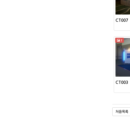
CT007
2
CT003
처음목록