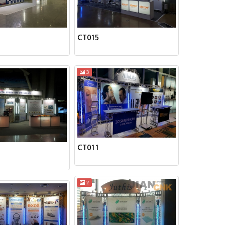
CT015
3
CT011
2