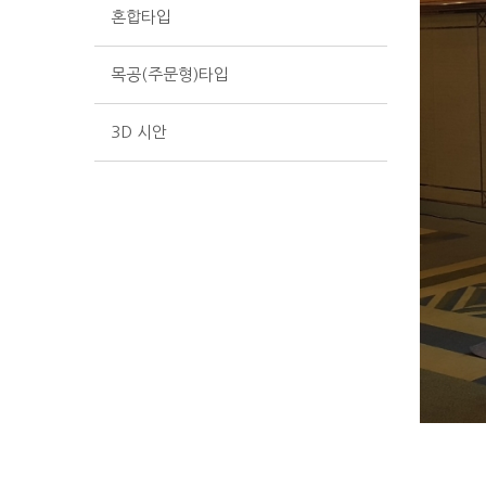
혼합타입
목공(주문형)타입
3D 시안