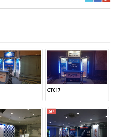
CT017
2