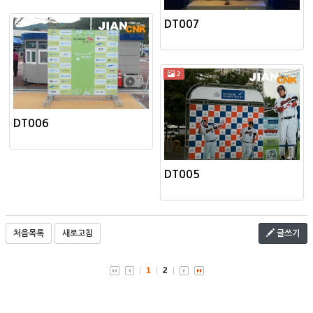
DT007
2
DT006
DT005
처음목록
새로고침
글쓰기
1
2