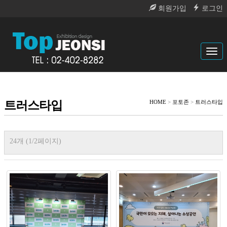
회원가입
로그인
Tog
navi
트러스타입
HOME
>
포토존
>
트러스타입
24개 (1/2페이지)