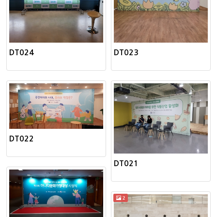
DT024
DT023
DT022
DT021
2