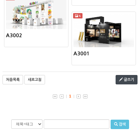
6
A3002
A3001
처음목록
새로고침
글쓰기
1
검색