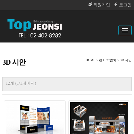
회원가입
로그인
Tog
navi
3D 시안
HOME
>
전시/박람회
>
3D 시안
12개 (1/1페이지)