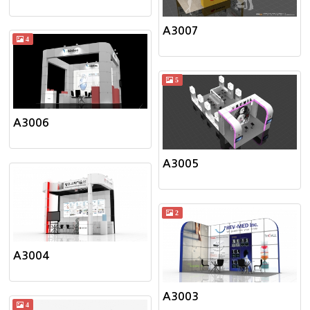
A3007
4
5
A3006
A3005
2
A3004
A3003
4