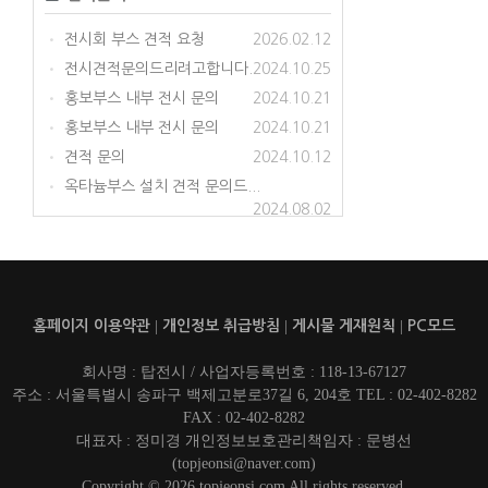
전시회 부스 견적 요청
2026.02.12
•
전시견적문의드리려고합니다.
2024.10.25
•
홍보부스 내부 전시 문의
2024.10.21
•
홍보부스 내부 전시 문의
2024.10.21
•
견적 문의
2024.10.12
•
옥타늄부스 설치 견적 문의드...
•
2024.08.02
홈페이지 이용약관
|
개인정보 취급방침
|
게시물 게재원칙
|
PC모드
회사명 : 탑전시 / 사업자등록번호 : 118-13-67127
주소 : 서울특별시 송파구 백제고분로37길 6, 204호 TEL : 02-402-8282
FAX : 02-402-8282
대표자 : 정미경 개인정보보호관리책임자 : 문병선
(topjeonsi@naver.com)
Copyright © 2026 topjeonsi.com All rights reserved.