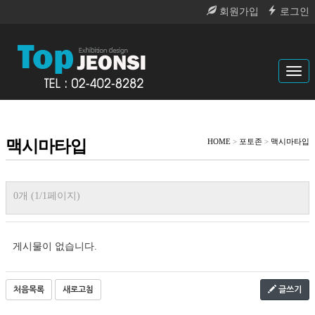
회원가입
로그인
Tog
navi
맥시마타입
HOME
>
포토존
>
맥시마타입
0개 (1/1페이지)
게시물이 없습니다.
처음목록
새로고침
글쓰기