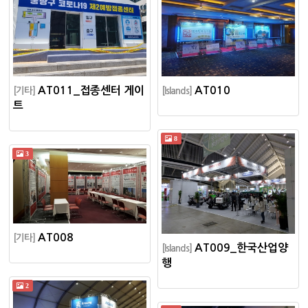
AT011_접종센터 게이
AT010
[기타]
[Islands]
트
8
3
AT008
[기타]
AT009_한국산업양
[Islands]
행
2