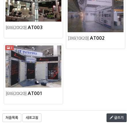
AT003
[6X6(20X20)]
AT002
[3X6(10X20)]
2
AT001
[6X6(20X20)]
처음목록
새로고침
글쓰기