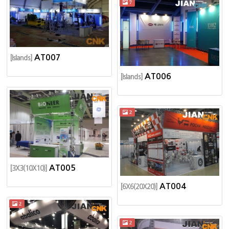
7
AT007
[Islands]
AT006
[Islands]
2
AT005
[3X3(10X10)]
AT004
[6X6(20X20)]
2
2