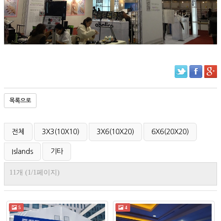
목록으로
전체
3X3(10X10)
3X6(10X20)
6X6(20X20)
Islands
기타
11개 (1/1페이지)
5
4