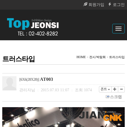
회원가입
로그인
Tog
navi
트러스타입
HOME
>
전시/박람회
>
트러스타입
AT003
[6X6(20X20)]
폰트
관리자님
2015.07.03 11:07
조회
1074
|
|
스크랩