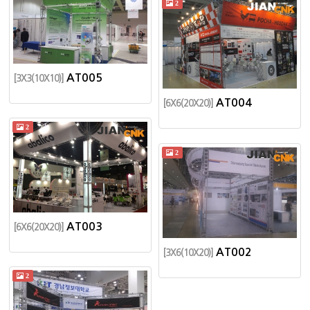
2
AT005
[3X3(10X10)]
AT004
[6X6(20X20)]
2
2
AT003
[6X6(20X20)]
AT002
[3X6(10X20)]
2