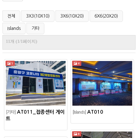
전체
3X3(10X10)
3X6(10X20)
6X6(20X20)
Islands
기타
11개 (1/1페이지)
5
4
AT011_접종센터 게이
AT010
[기타]
[Islands]
트
8