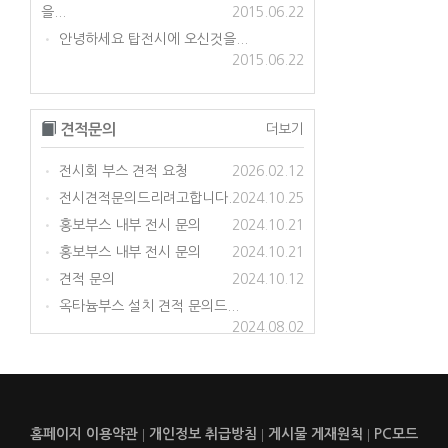
을...
2015.06.22
안녕하세요 탑전시에 오신것을...
•
2015.06.22
견적문의
더보기
전시회 부스 견적 요청
2026.02.12
•
전시견적문의드리려고합니다.
2024.10.25
•
홍보부스 내부 전시 문의
2024.10.21
•
홍보부스 내부 전시 문의
2024.10.21
•
견적 문의
2024.10.12
•
옥타늄부스 설치 견적 문의드...
•
2024.08.02
홈페이지 이용약관
|
개인정보 취급방침
|
게시물 게재원칙
|
PC모드