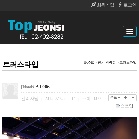
회원가입
로그인
Tog
navi
트러스타입
HOME
>
전시/박람회
>
트러스타입
AT006
[Islands]
폰트
관리자님
2015.07.03 11:14
조회
1060
|
|
스크랩