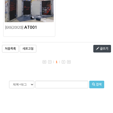
AT001
[6X6(20X20)]
처음목록
새로고침
글쓰기
1
검색