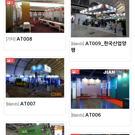
3
AT008
[기타]
AT009_한국산업양
[Islands]
행
2
7
AT007
[Islands]
AT006
[Islands]