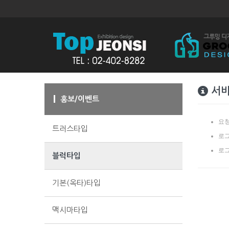
서비
홍보/이벤트
요청
트러스타입
로그
로그
블럭타입
기본(옥타)타입
맥시마타입