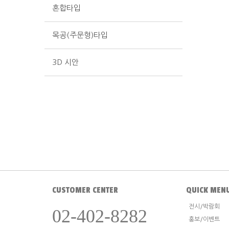
혼합타입
목공(주문형)타입
3D 시안
CUSTOMER CENTER
QUICK MEN
전시/박람회
02-402-8282
홍보/이벤트